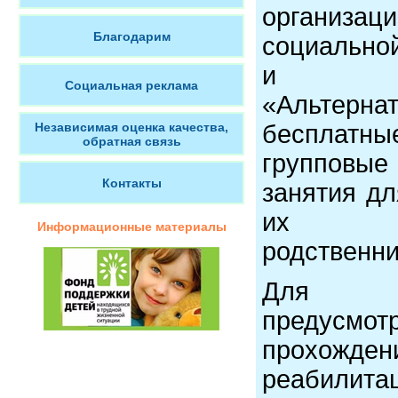
органи
Благодарим
социаль
и ре
Социальная реклама
«Альтерна
Независимая оценка качества,
бесплатн
обратная связь
групповые
Контакты
занятия д
их с
Информационные материалы
родственни
Для на
предусмо
прохожден
реабилита