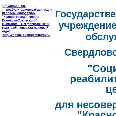
Государстве
учреждение
обслу
Свердловс
"Соц
реабили
ц
для несове
"Красн